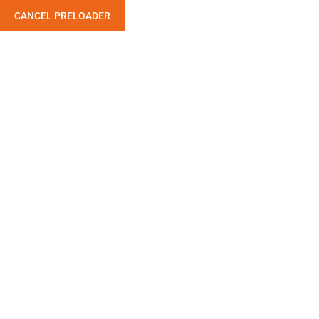
CANCEL PRELOADER
Etiqueta:
Camera
Home
Productos etiquetados “Camera”